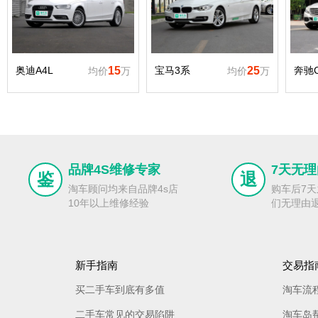
奥迪A4L
15
宝马3系
25
奔驰
均价
万
均价
万
品牌4S维修专家
7天无
鉴
退
淘车顾问均来自品牌4s店
购车后7
10年以上维修经验
们无理由
新手指南
交易指
买二手车到底有多值
淘车流
二手车常见的交易陷阱
淘车岛