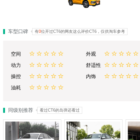
车型口碑
有
0
位开过CT6的网友这么评价CT6，仅供淘车参考
空间
外观
动力
舒适性
操控
内饰
油耗
同级别推荐
看过CT6的岛弹还看过